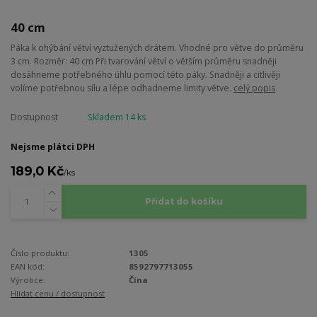
40 cm
Páka k ohýbání větví vyztužených drátem. Vhodné pro větve do průměru
3 cm. Rozměr: 40 cm Při tvarování větví o větším průměru snadněji
dosáhneme potřebného úhlu pomocí této páky. Snadněji a citlivěji
volíme potřebnou sílu a lépe odhadneme limity větve.
celý popis
Dostupnost
Skladem 14 ks
Nejsme plátci DPH
189,0 Kč
/
ks
Přidat do košíku
Číslo produktu:
1305
EAN kód:
8592797713055
Výrobce:
Čína
Hlídat cenu / dostupnost