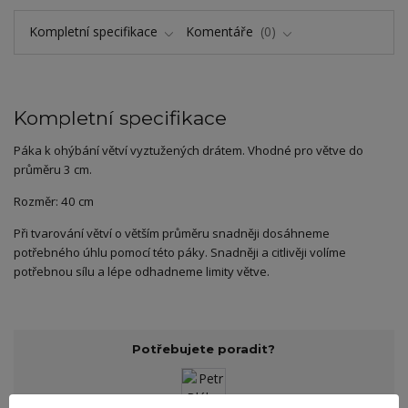
Kompletní specifikace
Komentáře
0
Kompletní specifikace
Páka k ohýbání větví vyztužených drátem. Vhodné pro větve do
průměru 3 cm.
Rozměr: 40 cm
Při tvarování větví o větším průměru snadněji dosáhneme
potřebného úhlu pomocí této páky. Snadněji a citlivěji volíme
potřebnou sílu a lépe odhadneme limity větve.
Potřebujete poradit?