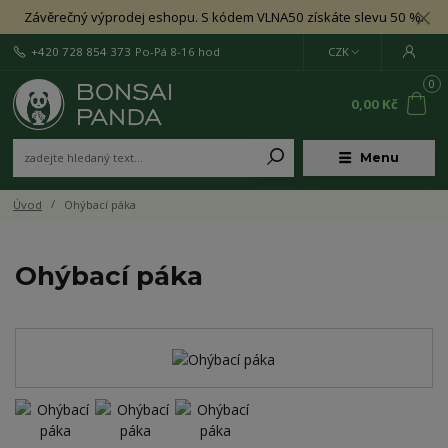
Závěrečný výprodej eshopu. S kódem VLNA50 získáte slevu 50 %.
+420 728 854 373
Po-Pá 8-16 hod
CZK
0
0,00 Kč
Menu
Úvod
Ohýbací páka
Ohýbací páka