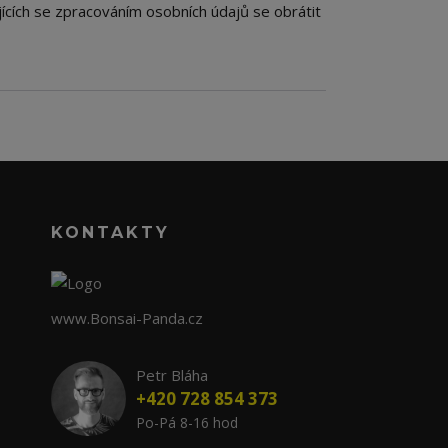
ících se zpracováním osobních údajů se obrátit
KONTAKTY
www.Bonsai-Panda.cz
Petr Bláha
+420 728 854 373
Po-Pá 8-16 hod