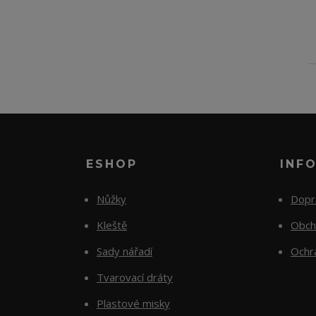
ESHOP
INF
Nůžky
Dopr
Kleště
Obch
Sady nářadí
Ochr
Tvarovací dráty
Plastové misky