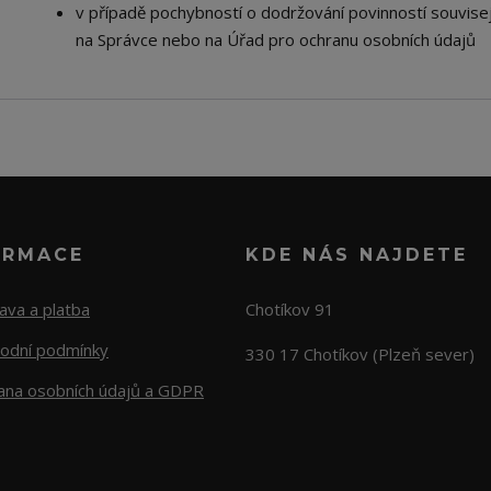
v případě pochybností o dodržování povinností souvisej
na Správce nebo na Úřad pro ochranu osobních údajů
ORMACE
KDE NÁS NAJDETE
ava a platba
Chotíkov 91
odní podmínky
330 17 Chotíkov (Plzeň sever)
ana osobních údajů a GDPR