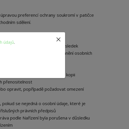
 úpravou preferencí ochrany soukromí v patičce
chodním sdělení.
ch údajů
.
ět, toto zpětvzetí bude mít za následek
. na vlastní žádost fyzické odstranění osobních
e zpracovává
obním údajům a požadovat jejich kopii
h přenositelnost
ebo opravit, popřípadě požadovat omezení
 pokud se nejedná o osobní údaje, které je
říslušných právních předpisů
práva podle Nařízení byla porušena v důsledku
řízením