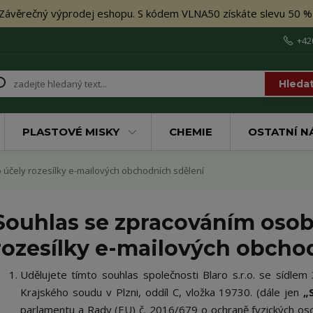
Závěrečný výprodej eshopu. S kódem VLNA50 získáte slevu 50 %
+42
Hleda
PLASTOVÉ MISKY
CHEMIE
OSTATNÍ N
účely rozesílky e-mailových obchodních sdělení
Souhlas se zpracováním osob
rozesílky e-mailových obcho
Udělujete tímto souhlas společnosti Blaro s.r.o. se sídle
Krajského soudu v Plzni
, oddíl C, vložka
19730
.
(dále jen
„
parlamentu a Rady (EU) č. 2016/679 o ochraně fyzických os