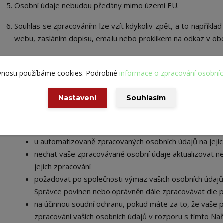
Osobní údaje
nebudou
předány mimo území EU.
Souhlas se zpracováním lze vzít kdykoliv zpět, a to
například
webu, zasláním dopisu, emailu nebo proklikem na odkaz v ob
Vezměte, prosíme, na vědomí, že podle Nařízení máte právo:
vnosti použíbáme cookies. Podrobné
informace o zpracování osobní
vzít souhlas se zpracováním osobních údajů kdykoliv zp
ukončení rozesílky e-mailových obchodních sdělení, popř
Nastavení
Souhlasím
údajů z databáze e-mailového nástroje
požadovat po Správci informaci, jaké vaše osobní údaj
vyžádat si u Správce přístup k vašim zpracovávaným os
u automatizovaně zpracovaných osobních údajů na jejic
nechat vaše zpracovávané osobní údaje aktualizovat n
jejich zpracování
požadovat po společnosti výmaz vašich osobních údajů,
Správce povinen nebo oprávněn dále zpracovávat dle p
na účinnou soudní ochranu, pokud máte za to, že vaše 
zpracování vašich osobních údajů v rozporu s tímto Na