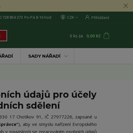
.
0 728 854 373
Po-Pá 8-16 hod
CZK
Přihlášení
0
ks
za
0,00 Kč
t
ÁŘADÍ
SADY NÁŘADÍ
ních údajů pro účely
dních sdělení
m 330 17 Chotíkov 91, IČ
27977226
, zapsané u
Správce“
), aby ve smyslu nařízení Evropského
ob v souvislosti se zpracováním osobních údajů