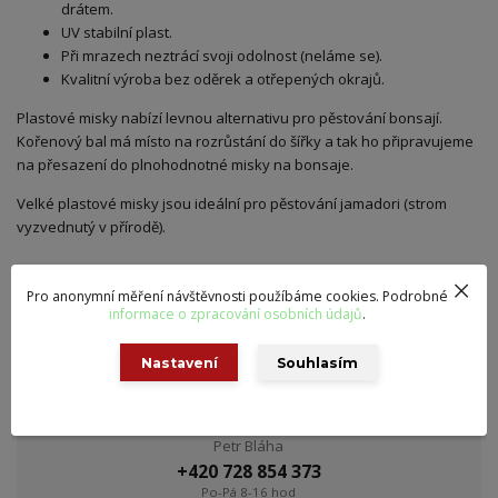
drátem.
UV stabilní plast.
Při mrazech neztrácí svoji odolnost (neláme se).
Kvalitní výroba bez oděrek a otřepených okrajů.
Plastové misky nabízí levnou alternativu pro pěstování bonsají.
Kořenový bal má místo na rozrůstání do šířky a tak ho připravujeme
na přesazení do plnohodnotné misky na bonsaje.
Velké plastové misky jsou ideální pro pěstování jamadori (strom
vyzvednutý v přírodě).
Pro anonymní měření návštěvnosti použíbáme cookies. Podrobné
informace o zpracování osobních údajů
.
Potřebujete poradit?
Nastavení
Souhlasím
Petr Bláha
+420 728 854 373
Po-Pá 8-16 hod