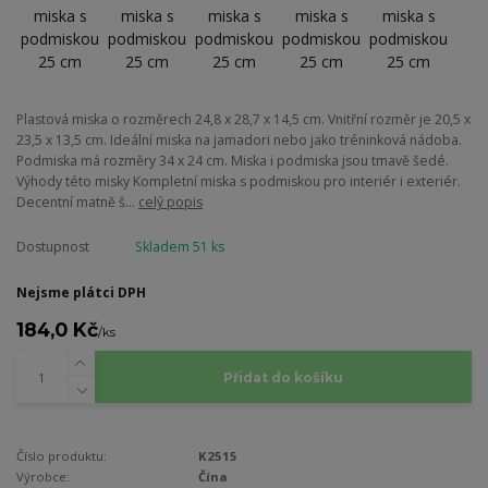
Plastová miska o rozměrech 24,8 x 28,7 x 14,5 cm. Vnitřní rozměr je 20,5 x
23,5 x 13,5 cm. Ideální miska na jamadori nebo jako tréninková nádoba.
Podmiska má rozměry 34 x 24 cm. Miska i podmiska jsou tmavě šedé.
Výhody této misky Kompletní miska s podmiskou pro interiér i exteriér.
Decentní matně š...
celý popis
Dostupnost
Skladem 51 ks
Nejsme plátci DPH
184,0 Kč
/
ks
Přidat do košíku
Číslo produktu:
K2515
Výrobce:
Čína