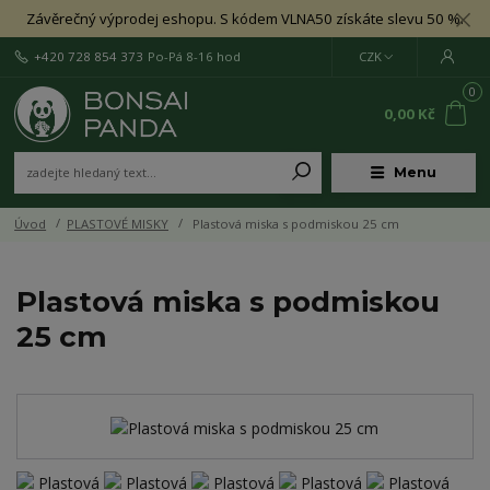
Závěrečný výprodej eshopu. S kódem VLNA50 získáte slevu 50 %.
+420 728 854 373
Po-Pá 8-16 hod
CZK
0
0,00 Kč
Menu
Úvod
PLASTOVÉ MISKY
Plastová miska s podmiskou 25 cm
Plastová miska s podmiskou
25 cm