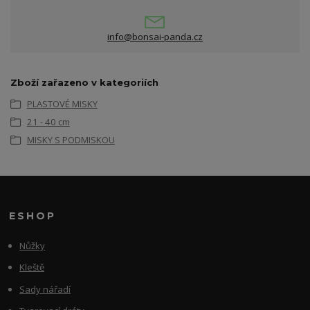
info@bonsai-panda.cz
Zboží zařazeno v kategoriích
PLASTOVÉ MISKY
21 - 40 cm
MISKY S PODMISKOU
ESHOP
Nůžky
Kleště
Sady nářadí