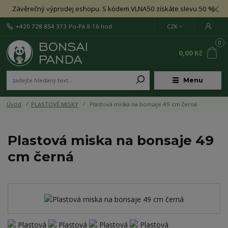
Závěrečný výprodej eshopu. S kódem VLNA50 získáte slevu 50 %.
+420 728 854 373
Po-Pá 8-16 hod
CZK
0
0,00 Kč
Menu
Úvod
PLASTOVÉ MISKY
Plastová miska na bonsaje 49 cm černá
Plastová miska na bonsaje 49
cm černá