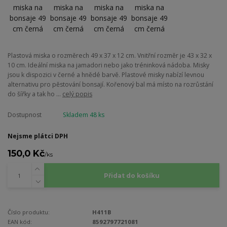
Plastová miska o rozměrech 49 x 37 x 12 cm. Vnitřní rozměr je 43 x 32 x
10 cm. Ideální miska na jamadori nebo jako tréninková nádoba. Misky
jsou k dispozici v černé a hnědé barvě. Plastové misky nabízí levnou
alternativu pro pěstování bonsají. Kořenový bal má místo na rozrůstání
do šířky a tak ho ...
celý popis
Dostupnost
Skladem 48 ks
Nejsme plátci DPH
150,0 Kč
/
ks
Přidat do košíku
Číslo produktu:
H411B
EAN kód:
8592797721081