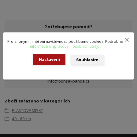
Potřebujete poradit?
Pro anonymní měření návštěvnosti použíbáme cookies. Podrobné
informace o zpracování osobních údajů
.
Petr Bláha
+420 728 854 373
Nastavení
Souhlasím
Po-Pá 8-16 hod
info@bonsai-panda.cz
Zboží zařazeno v kategoriích
PLASTOVÉ MISKY
40 - 60 cm